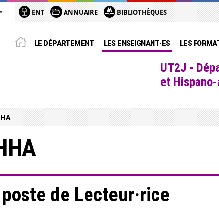
ENT
ANNUAIRE
BIBLIOTHÈQUES
LE DÉPARTEMENT
LES ENSEIGNANT·ES
LES FORMA
UT2J - Dépa
et Hispano
HHA
EHHA
 poste de Lecteur·rice