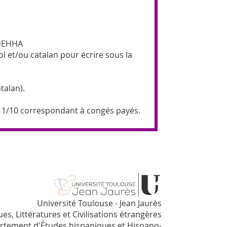
 DEHHA
ol et/ou catalan pour écrire sous la
talan).
e 1/10 correspondant à co
ngés payés.
Université Toulouse - Jean Jaurès
es, Littératures et Civilisations étrangères
rtement d'Études hispaniques et Hispano-