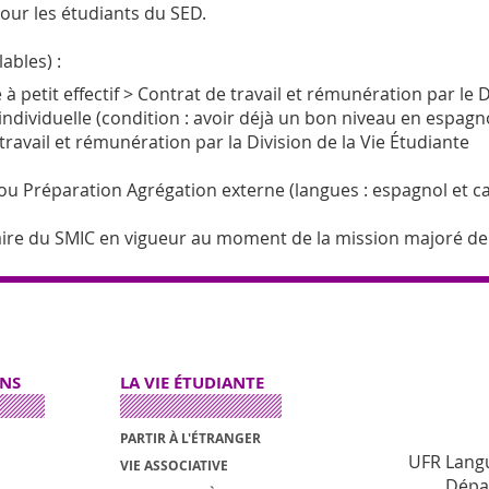
our les étudiants du SED.
ables) :
 à petit effe
ctif > Contrat de travail et rémunération par le
 individuelle (condition : avoir déjà un bon niveau en espagn
 travail et rémunération par la D
ivision de la Vie Étudiante
r ou Préparation Agrégation externe (langues : espagnol et ca
raire du SMIC en vigueur au moment de la mission majoré d
ONS
LA VIE ÉTUDIANTE
PARTIR À L'ÉTRANGER
UFR Langu
VIE ASSOCIATIVE
Dépa